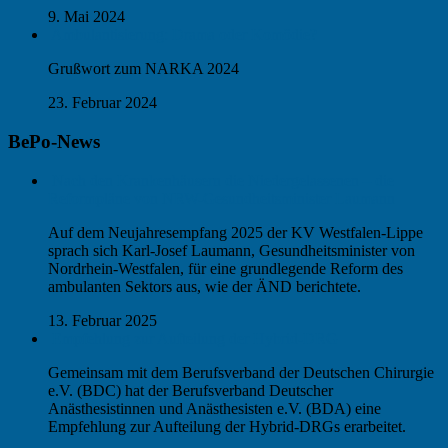
9. Mai 2024
Ambulantisierung: Drama oder Komödie?
Grußwort zum NARKA 2024
23. Februar 2024
BePo-News
Nach den Krankenhäusern die Niedergelassenen – die
Reformpläne von NRW-Gesundheitsminister Laumann
Auf dem Neujahresempfang 2025 der KV Westfalen-Lippe
sprach sich Karl-Josef Laumann, Gesundheitsminister von
Nordrhein-Westfalen, für eine grundlegende Reform des
ambulanten Sektors aus, wie der ÄND berichtete.
13. Februar 2025
Empfehlung zur Aufteilung der Hybrid-DRG
Gemeinsam mit dem Berufsverband der Deutschen Chirurgie
e.V. (BDC) hat der Berufsverband Deutscher
Anästhesistinnen und Anästhesisten e.V. (BDA) eine
Empfehlung zur Aufteilung der Hybrid-DRGs erarbeitet.