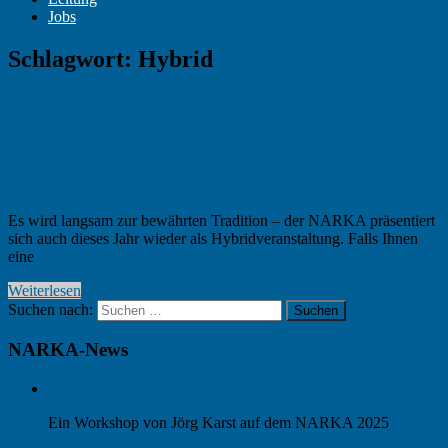
Jobs
Schlagwort:
Hybrid
NARKA 2022: Digitale Teilnahme
10. März 2022
K. Heine
Allgemein
Es wird langsam zur bewährten Tradition – der NARKA präsentiert
sich auch dieses Jahr wieder als Hybridveranstaltung. Falls Ihnen
eine
Weiterlesen
Suchen nach:
Suchen
NARKA-News
Best practice beim Ambulanten Operieren
Ein Workshop von Jörg Karst auf dem NARKA 2025