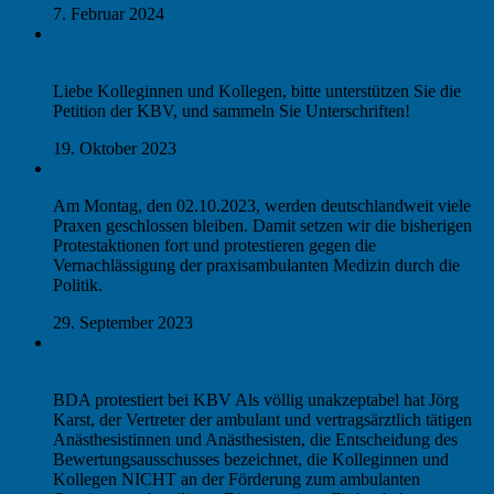
7. Februar 2024
KBV-PETITION ZUM ERHALT DER AMBULANTEN
VERSORGUNG
Liebe Kolleginnen und Kollegen, bitte unterstützen Sie die
Petition der KBV, und sammeln Sie Unterschriften!
19. Oktober 2023
„Praxis in Not“: Wir protestieren!
Am Montag, den 02.10.2023, werden deutschlandweit viele
Praxen geschlossen bleiben. Damit setzen wir die bisherigen
Protestaktionen fort und protestieren gegen die
Vernachlässigung der praxisambulanten Medizin durch die
Politik.
29. September 2023
Fördergeld für ambulante Operationen NICHT für
Anästhesisten
BDA protestiert bei KBV Als völlig unakzeptabel hat Jörg
Karst, der Vertreter der ambulant und vertragsärztlich tätigen
Anästhesistinnen und Anästhesisten, die Entscheidung des
Bewertungsausschusses bezeichnet, die Kolleginnen und
Kollegen NICHT an der Förderung zum ambulanten