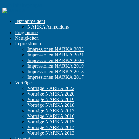
Zum Inhalt springen
NARKA
Der
Jetzt anmelden!
Kongress
NARKA Anmeldung
für
Programme
niedergelassene
Neuigkeiten
Anästhesisten
Impressionen
Impressionen NARKA 2022
Impressionen NARKA 2021
Impressionen NARKA 2020
Impressionen NARKA 2019
Impressionen NARKA 2018
Impressionen NARKA 2017
Vorträge
Vorträge NARKA 2022
Vorträge NARKA 2020
Vorträge NARKA 2019
Vorträge NARKA 2018
Vorträge NARKA 2017
Vorträge NARKA 2016
Vorträge NARKA 2015
Vorträge NARKA 2014
Vorträge NARKA 2013
Leitung