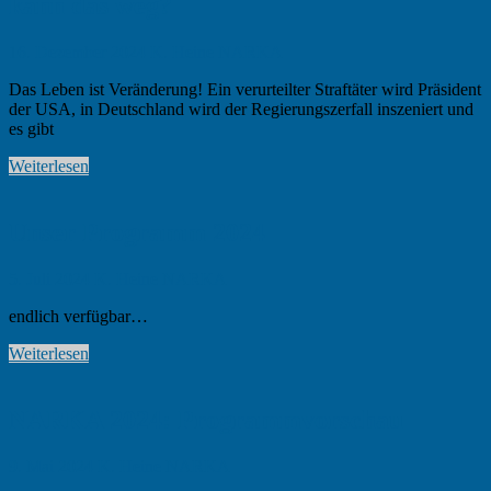
kann das weg?
16. Dezember 2024
K. Heine
NARKA
Das Leben ist Veränderung! Ein verurteilter Straftäter wird Präsident
der USA, in Deutschland wird der Regierungszerfall inszeniert und
es gibt
Weiterlesen
Unser Programm 2024
5. Juli 2024
K. Heine
NARKA
endlich verfügbar…
Weiterlesen
NARKA 2024: Programmvorschau
9. Mai 2024
K. Heine
NARKA