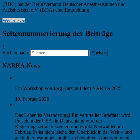
(BDC) hat der Berufsverband Deutscher Anästhesistinnen und
Anästhesisten e.V. (BDA) eine Empfehlung
Weiterlesen
Seitennummerierung der Beiträge
1
2
3
…
7
Nächste Beiträge
»
Suchen nach:
Suchen
NARKA-News
Best practice beim Ambulanten Operieren
Ein Workshop von Jörg Karst auf dem NARKA 2025
10. Februar 2025
NARKA 2025: Ist das Anästhesie oder kann das weg?
Das Leben ist Veränderung! Ein verurteilter Straftäter wird
Präsident der USA, in Deutschland wird der
Regierungszerfall inszeniert und es gibt Neuwahlen im
Februar. Es ist nicht leicht, den Überblick in der Welt – und
auch der Gesundheitspolitik zu bewahren. Aber wer, wenn