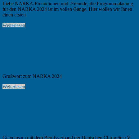
Liebe NARKA-Freundinnen und -Freunde, die Programmplanung
für den NARKA 2024 ist im vollen Gange. Hier wollen wir Ihnen
einen ersten
Weiterlesen
Ambulantisierung: Drama oder
Komödie?
23. Februar 2024
K. Heine
NARKA
Grußwort zum NARKA 2024
Weiterlesen
Empfehlung zur Aufteilung der Hybrid-
DRG
7. Februar 2024
K. Heine
Berufspolitik
Gemeinsam mit dem Berufsverband der Deutschen Chirurgie e.V.