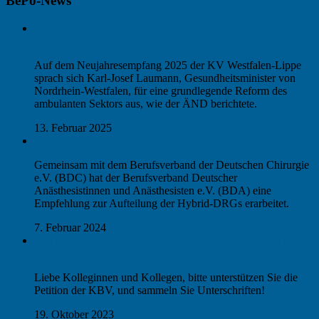
BePo-News
Nach den Krankenhäusern die Niedergelassenen – die
Reformpläne von NRW-Gesundheitsminister Laumann
Auf dem Neujahresempfang 2025 der KV Westfalen-Lippe
sprach sich Karl-Josef Laumann, Gesundheitsminister von
Nordrhein-Westfalen, für eine grundlegende Reform des
ambulanten Sektors aus, wie der ÄND berichtete.
13. Februar 2025
Empfehlung zur Aufteilung der Hybrid-DRG
Gemeinsam mit dem Berufsverband der Deutschen Chirurgie
e.V. (BDC) hat der Berufsverband Deutscher
Anästhesistinnen und Anästhesisten e.V. (BDA) eine
Empfehlung zur Aufteilung der Hybrid-DRGs erarbeitet.
7. Februar 2024
KBV-PETITION ZUM ERHALT DER AMBULANTEN
VERSORGUNG
Liebe Kolleginnen und Kollegen, bitte unterstützen Sie die
Petition der KBV, und sammeln Sie Unterschriften!
19. Oktober 2023