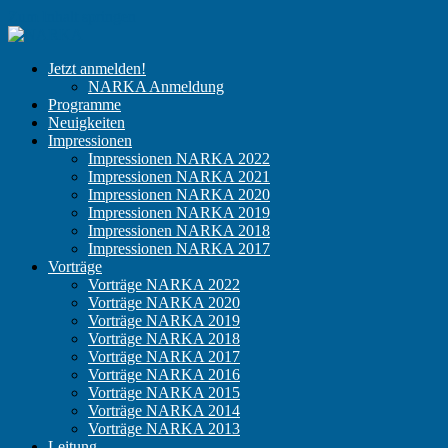
Zum Inhalt springen
NARKA
Der
Jetzt anmelden!
Kongress
NARKA Anmeldung
für
Programme
niedergelassene
Neuigkeiten
Anästhesisten
Impressionen
Impressionen NARKA 2022
Impressionen NARKA 2021
Impressionen NARKA 2020
Impressionen NARKA 2019
Impressionen NARKA 2018
Impressionen NARKA 2017
Vorträge
Vorträge NARKA 2022
Vorträge NARKA 2020
Vorträge NARKA 2019
Vorträge NARKA 2018
Vorträge NARKA 2017
Vorträge NARKA 2016
Vorträge NARKA 2015
Vorträge NARKA 2014
Vorträge NARKA 2013
Leitung