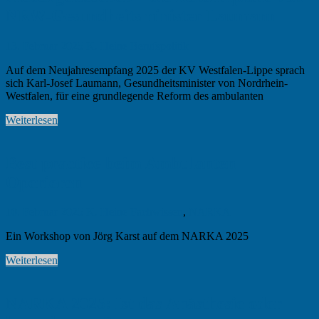
NRW-Gesundheitsminister Laumann
13. Februar 2025
K. Heine
Berufspolitik
Auf dem Neujahresempfang 2025 der KV Westfalen-Lippe sprach
sich Karl-Josef Laumann, Gesundheitsminister von Nordrhein-
Westfalen, für eine grundlegende Reform des ambulanten
Weiterlesen
Best practice beim Ambulanten
Operieren
10. Februar 2025
K. Heine
Fachwissen
,
NARKA
Ein Workshop von Jörg Karst auf dem NARKA 2025
Weiterlesen
NARKA 2025: Ist das Anästhesie oder