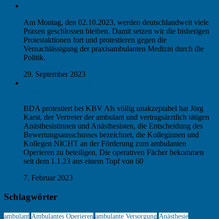
„Praxis in Not“: Wir protestieren!
Am Montag, den 02.10.2023, werden deutschlandweit viele
Praxen geschlossen bleiben. Damit setzen wir die bisherigen
Protestaktionen fort und protestieren gegen die
Vernachlässigung der praxisambulanten Medizin durch die
Politik.
29. September 2023
Fördergeld für ambulante Operationen NICHT für
Anästhesisten
BDA protestiert bei KBV Als völlig unakzeptabel hat Jörg
Karst, der Vertreter der ambulant und vertragsärztlich tätigen
Anästhesistinnen und Anästhesisten, die Entscheidung des
Bewertungsausschusses bezeichnet, die Kolleginnen und
Kollegen NICHT an der Förderung zum ambulanten
Operieren zu beteiligen. Die operativen Fächer bekommen
seit dem 1.1.23 aus einem Topf von 60
7. Februar 2023
Schlagwörter
ambulant
Ambulantes Operieren
ambulante Versorgung
Anästhesie