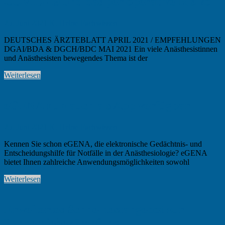
COVID-19 und das perioperative Risiko
25. Juni 2021
K. Heine
Fachwissen
DEUTSCHES ÄRZTEBLATT APRIL 2021 / EMPFEHLUNGEN
DGAI/BDA & DGCH/BDC MAI 2021 Ein viele Anästhesistinnen
und Anästhesisten bewegendes Thema ist der
Weiterlesen
eGENA nun auch als App verfügbar
25. Juni 2021
K. Heine
Fachwissen
Kennen Sie schon eGENA, die elektronische Gedächtnis- und
Entscheidungshilfe für Notfälle in der Anästhesiologie? eGENA
bietet Ihnen zahlreiche Anwendungsmöglichkeiten sowohl
Weiterlesen
Erweitertes Schnelltestangebot zur
Pandemiebekämpfung