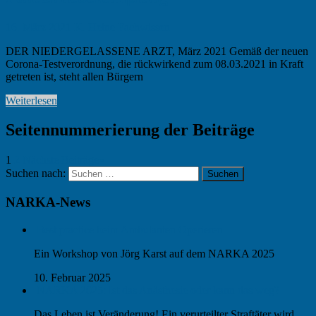
16. März 2021
K. Heine
Fachwissen
DER NIEDERGELASSENE ARZT, März 2021 Gemäß der neuen
Corona-Testverordnung, die rückwirkend zum 08.03.2021 in Kraft
getreten ist, steht allen Bürgern
Weiterlesen
Seitennummerierung der Beiträge
1
2
Nächste Beiträge
»
Suchen nach:
Suchen
NARKA-News
Best practice beim Ambulanten Operieren
Ein Workshop von Jörg Karst auf dem NARKA 2025
10. Februar 2025
NARKA 2025: Ist das Anästhesie oder kann das weg?
Das Leben ist Veränderung! Ein verurteilter Straftäter wird