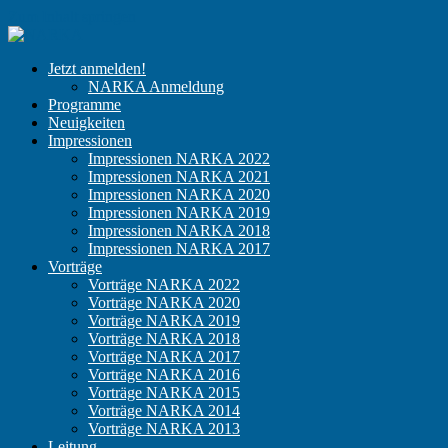
Zum Inhalt springen
NARKA
Der
Jetzt anmelden!
Kongress
NARKA Anmeldung
für
Programme
niedergelassene
Neuigkeiten
Anästhesisten
Impressionen
Impressionen NARKA 2022
Impressionen NARKA 2021
Impressionen NARKA 2020
Impressionen NARKA 2019
Impressionen NARKA 2018
Impressionen NARKA 2017
Vorträge
Vorträge NARKA 2022
Vorträge NARKA 2020
Vorträge NARKA 2019
Vorträge NARKA 2018
Vorträge NARKA 2017
Vorträge NARKA 2016
Vorträge NARKA 2015
Vorträge NARKA 2014
Vorträge NARKA 2013
Leitung