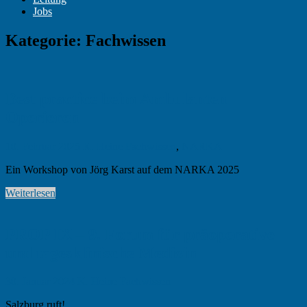
Jobs
Kategorie:
Fachwissen
Best practice beim Ambulanten
Operieren
10. Februar 2025
K. Heine
Fachwissen
,
NARKA
Ein Workshop von Jörg Karst auf dem NARKA 2025
Weiterlesen
PROP IX – 9. Forum für präoperative
und tagesklinische Medizin
30. Januar 2024
K. Heine
Fachwissen
Salzburg ruft!