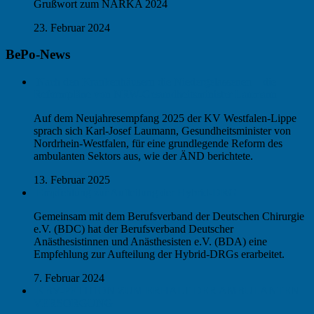
Grußwort zum NARKA 2024
23. Februar 2024
BePo-News
Nach den Krankenhäusern die Niedergelassenen – die
Reformpläne von NRW-Gesundheitsminister Laumann
Auf dem Neujahresempfang 2025 der KV Westfalen-Lippe
sprach sich Karl-Josef Laumann, Gesundheitsminister von
Nordrhein-Westfalen, für eine grundlegende Reform des
ambulanten Sektors aus, wie der ÄND berichtete.
13. Februar 2025
Empfehlung zur Aufteilung der Hybrid-DRG
Gemeinsam mit dem Berufsverband der Deutschen Chirurgie
e.V. (BDC) hat der Berufsverband Deutscher
Anästhesistinnen und Anästhesisten e.V. (BDA) eine
Empfehlung zur Aufteilung der Hybrid-DRGs erarbeitet.
7. Februar 2024
KBV-PETITION ZUM ERHALT DER AMBULANTEN
VERSORGUNG