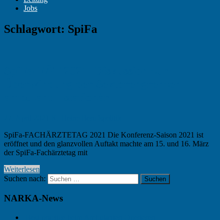
Jobs
Schlagwort:
SpiFa
SpiFa-FÄT 2021: Diskussion zur
Überwindung der Sektorengrenzen
ambulant – stationär
27. April 2021
K. Heine
Berufspolitik
SpiFa-FACHÄRZTETAG 2021 Die Konferenz-Saison 2021 ist
eröffnet und den glanzvollen Auftakt machte am 15. und 16. März
der SpiFa-Fachärztetag mit
Weiterlesen
Suchen nach:
Suchen
NARKA-News
Best practice beim Ambulanten Operieren