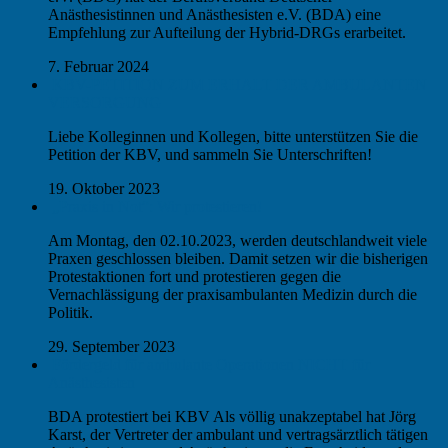
Anästhesistinnen und Anästhesisten e.V. (BDA) eine
Empfehlung zur Aufteilung der Hybrid-DRGs erarbeitet.
7. Februar 2024
KBV-PETITION ZUM ERHALT DER AMBULANTEN
VERSORGUNG
Liebe Kolleginnen und Kollegen, bitte unterstützen Sie die
Petition der KBV, und sammeln Sie Unterschriften!
19. Oktober 2023
„Praxis in Not“: Wir protestieren!
Am Montag, den 02.10.2023, werden deutschlandweit viele
Praxen geschlossen bleiben. Damit setzen wir die bisherigen
Protestaktionen fort und protestieren gegen die
Vernachlässigung der praxisambulanten Medizin durch die
Politik.
29. September 2023
Fördergeld für ambulante Operationen NICHT für
Anästhesisten
BDA protestiert bei KBV Als völlig unakzeptabel hat Jörg
Karst, der Vertreter der ambulant und vertragsärztlich tätigen