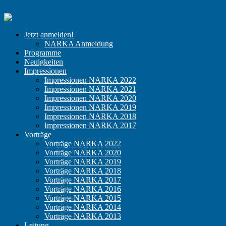
Zum Inhalt springen
NARKA
Der
Jetzt anmelden!
Kongress
NARKA Anmeldung
für
Programme
niedergelassene
Neuigkeiten
Anästhesisten
Impressionen
Impressionen NARKA 2022
Impressionen NARKA 2021
Impressionen NARKA 2020
Impressionen NARKA 2019
Impressionen NARKA 2018
Impressionen NARKA 2017
Vorträge
Vorträge NARKA 2022
Vorträge NARKA 2020
Vorträge NARKA 2019
Vorträge NARKA 2018
Vorträge NARKA 2017
Vorträge NARKA 2016
Vorträge NARKA 2015
Vorträge NARKA 2014
Vorträge NARKA 2013
Leitung