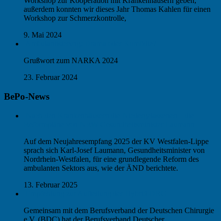
Workshop zur Kooperation mit Krankenhäusern geben,
außerdem konnten wir dieses Jahr Thomas Kahlen für einen
Workshop zur Schmerzkontrolle,
9. Mai 2024
Ambulantisierung: Drama oder Komödie?
Grußwort zum NARKA 2024
23. Februar 2024
BePo-News
Nach den Krankenhäusern die Niedergelassenen – die
Reformpläne von NRW-Gesundheitsminister Laumann
Auf dem Neujahresempfang 2025 der KV Westfalen-Lippe
sprach sich Karl-Josef Laumann, Gesundheitsminister von
Nordrhein-Westfalen, für eine grundlegende Reform des
ambulanten Sektors aus, wie der ÄND berichtete.
13. Februar 2025
Empfehlung zur Aufteilung der Hybrid-DRG
Gemeinsam mit dem Berufsverband der Deutschen Chirurgie
e.V. (BDC) hat der Berufsverband Deutscher