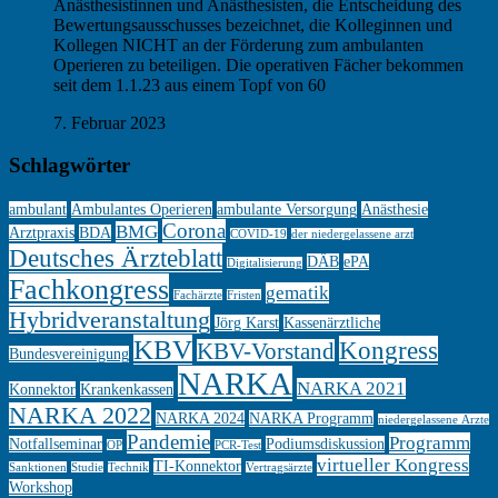
Anästhesistinnen und Anästhesisten, die Entscheidung des
Bewertungsausschusses bezeichnet, die Kolleginnen und
Kollegen NICHT an der Förderung zum ambulanten
Operieren zu beteiligen. Die operativen Fächer bekommen
seit dem 1.1.23 aus einem Topf von 60
7. Februar 2023
Schlagwörter
ambulant
Ambulantes Operieren
ambulante Versorgung
Anästhesie
Corona
BMG
Arztpraxis
BDA
COVID-19
der niedergelassene arzt
Deutsches Ärzteblatt
DÄB
ePA
Digitalisierung
Fachkongress
gematik
Fachärzte
Fristen
Hybridveranstaltung
Jörg Karst
Kassenärztliche
KBV
Kongress
KBV-Vorstand
Bundesvereinigung
NARKA
NARKA 2021
Konnektor
Krankenkassen
NARKA 2022
NARKA 2024
NARKA Programm
niedergelassene Ärzte
Pandemie
Programm
Notfallseminar
Podiumsdiskussion
OP
PCR-Test
virtueller Kongress
TI-Konnektor
Sanktionen
Studie
Technik
Vertragsärzte
Workshop