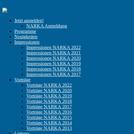
Zum Inhalt springen
NARKA
Der
Jetzt anmelden!
Kongress
NARKA Anmeldung
für
Programme
niedergelassene
Neuigkeiten
Anästhesisten
Impressionen
Impressionen NARKA 2022
Impressionen NARKA 2021
Impressionen NARKA 2020
Impressionen NARKA 2019
Impressionen NARKA 2018
Impressionen NARKA 2017
Vorträge
Vorträge NARKA 2022
Vorträge NARKA 2020
Vorträge NARKA 2019
Vorträge NARKA 2018
Vorträge NARKA 2017
Vorträge NARKA 2016
Vorträge NARKA 2015
Vorträge NARKA 2014
Vorträge NARKA 2013
Leitung