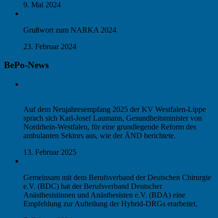
9. Mai 2024
Ambulantisierung: Drama oder Komödie?
Grußwort zum NARKA 2024
23. Februar 2024
BePo-News
Nach den Krankenhäusern die Niedergelassenen – die
Reformpläne von NRW-Gesundheitsminister Laumann
Auf dem Neujahresempfang 2025 der KV Westfalen-Lippe
sprach sich Karl-Josef Laumann, Gesundheitsminister von
Nordrhein-Westfalen, für eine grundlegende Reform des
ambulanten Sektors aus, wie der ÄND berichtete.
13. Februar 2025
Empfehlung zur Aufteilung der Hybrid-DRG
Gemeinsam mit dem Berufsverband der Deutschen Chirurgie
e.V. (BDC) hat der Berufsverband Deutscher
Anästhesistinnen und Anästhesisten e.V. (BDA) eine
Empfehlung zur Aufteilung der Hybrid-DRGs erarbeitet.