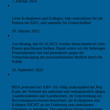
7. Februar 2024
KBV-PETITION ZUM ERHALT DER AMBULANTEN
VERSORGUNG
Liebe Kolleginnen und Kollegen, bitte unterstützen Sie die
Petition der KBV, und sammeln Sie Unterschriften!
19. Oktober 2023
„Praxis in Not“: Wir protestieren!
Am Montag, den 02.10.2023, werden deutschlandweit viele
Praxen geschlossen bleiben. Damit setzen wir die bisherigen
Protestaktionen fort und protestieren gegen die
Vernachlässigung der praxisambulanten Medizin durch die
Politik.
29. September 2023
Fördergeld für ambulante Operationen NICHT für
Anästhesisten
BDA protestiert bei KBV Als völlig unakzeptabel hat Jörg
Karst, der Vertreter der ambulant und vertragsärztlich tätigen
Anästhesistinnen und Anästhesisten, die Entscheidung des
Bewertungsausschusses bezeichnet, die Kolleginnen und
Kollegen NICHT an der Förderung zum ambulanten
Operieren zu beteiligen. Die operativen Fächer bekommen