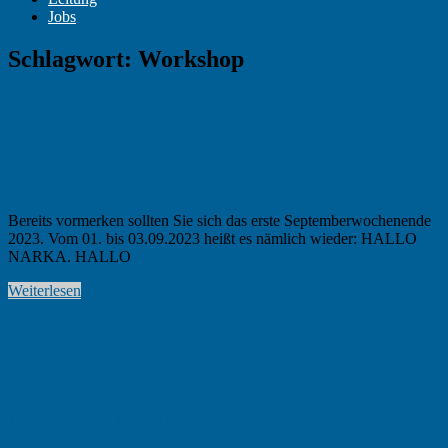
Jobs
Schlagwort:
Workshop
NARKA 2023: Save The Date
7. Februar 2023
narka-admin
NARKA
Bereits vormerken sollten Sie sich das erste Septemberwochenende
2023. Vom 01. bis 03.09.2023 heißt es nämlich wieder: HALLO
NARKA. HALLO
Weiterlesen
NARKA 2022: Notfallseminar gemäß
neuer ERC- Richtlinien – Workshop
1. Juni 2022
K. Heine
NARKA