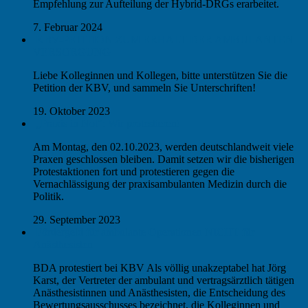
Empfehlung zur Aufteilung der Hybrid-DRGs erarbeitet.
7. Februar 2024
KBV-PETITION ZUM ERHALT DER AMBULANTEN
VERSORGUNG
Liebe Kolleginnen und Kollegen, bitte unterstützen Sie die
Petition der KBV, und sammeln Sie Unterschriften!
19. Oktober 2023
„Praxis in Not“: Wir protestieren!
Am Montag, den 02.10.2023, werden deutschlandweit viele
Praxen geschlossen bleiben. Damit setzen wir die bisherigen
Protestaktionen fort und protestieren gegen die
Vernachlässigung der praxisambulanten Medizin durch die
Politik.
29. September 2023
Fördergeld für ambulante Operationen NICHT für
Anästhesisten
BDA protestiert bei KBV Als völlig unakzeptabel hat Jörg
Karst, der Vertreter der ambulant und vertragsärztlich tätigen
Anästhesistinnen und Anästhesisten, die Entscheidung des
Bewertungsausschusses bezeichnet, die Kolleginnen und