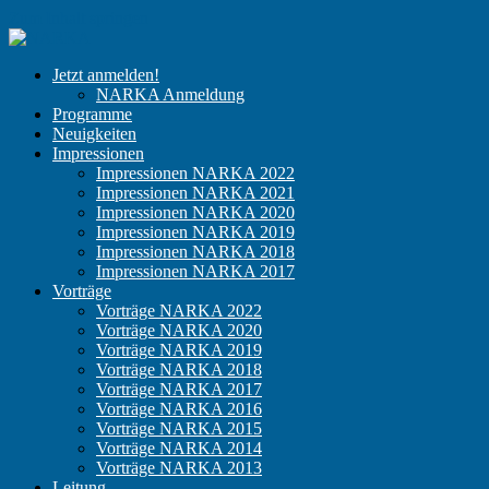
Zum Inhalt springen
NARKA
Der
Jetzt anmelden!
Kongress
NARKA Anmeldung
für
Programme
niedergelassene
Neuigkeiten
Anästhesisten
Impressionen
Impressionen NARKA 2022
Impressionen NARKA 2021
Impressionen NARKA 2020
Impressionen NARKA 2019
Impressionen NARKA 2018
Impressionen NARKA 2017
Vorträge
Vorträge NARKA 2022
Vorträge NARKA 2020
Vorträge NARKA 2019
Vorträge NARKA 2018
Vorträge NARKA 2017
Vorträge NARKA 2016
Vorträge NARKA 2015
Vorträge NARKA 2014
Vorträge NARKA 2013
Leitung