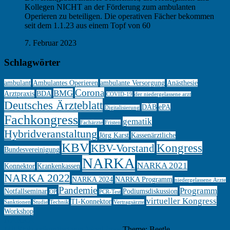
Kollegen NICHT an der Förderung zum ambulanten
Operieren zu beteiligen. Die operativen Fächer bekommen
seit dem 1.1.23 aus einem Topf von 60
7. Februar 2023
Schlagwörter
ambulant
Ambulantes Operieren
ambulante Versorgung
Anästhesie
Corona
BMG
Arztpraxis
BDA
COVID-19
der niedergelassene arzt
Deutsches Ärzteblatt
DÄB
ePA
Digitalisierung
Fachkongress
gematik
Fachärzte
Fristen
Hybridveranstaltung
Jörg Karst
Kassenärztliche
KBV
Kongress
KBV-Vorstand
Bundesvereinigung
NARKA
NARKA 2021
Konnektor
Krankenkassen
NARKA 2022
NARKA 2024
NARKA Programm
niedergelassene Ärzte
Pandemie
Programm
Notfallseminar
Podiumsdiskussion
OP
PCR-Test
virtueller Kongress
TI-Konnektor
Sanktionen
Studie
Technik
Vertragsärzte
Workshop
NARKA
Mit Stolz präsentiert von WordPress
Theme: Beetle.