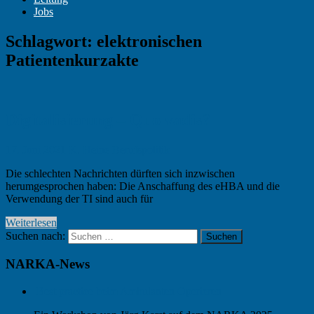
Jobs
Schlagwort:
elektronischen
Patientenkurzakte
Digitalisierung – Quo vadis?
17. Juni 2021
K. Heine
Berufspolitik
Die schlechten Nachrichten dürften sich inzwischen
herumgesprochen haben: Die Anschaffung des eHBA und die
Verwendung der TI sind auch für
Weiterlesen
Suchen nach:
Suchen
NARKA-News
Best practice beim Ambulanten Operieren