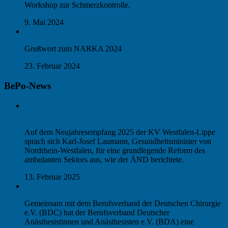
Workshop zur Schmerzkontrolle,
9. Mai 2024
Ambulantisierung: Drama oder Komödie?
Grußwort zum NARKA 2024
23. Februar 2024
BePo-News
Nach den Krankenhäusern die Niedergelassenen – die
Reformpläne von NRW-Gesundheitsminister Laumann
Auf dem Neujahresempfang 2025 der KV Westfalen-Lippe
sprach sich Karl-Josef Laumann, Gesundheitsminister von
Nordrhein-Westfalen, für eine grundlegende Reform des
ambulanten Sektors aus, wie der ÄND berichtete.
13. Februar 2025
Empfehlung zur Aufteilung der Hybrid-DRG
Gemeinsam mit dem Berufsverband der Deutschen Chirurgie
e.V. (BDC) hat der Berufsverband Deutscher
Anästhesistinnen und Anästhesisten e.V. (BDA) eine