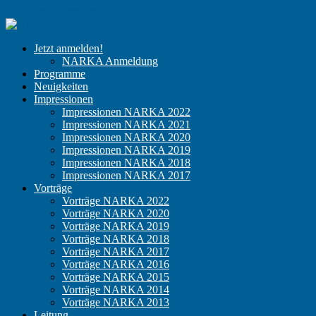
Zum Inhalt springen
NARKA
Der
Jetzt anmelden!
Kongress
NARKA Anmeldung
für
Programme
niedergelassene
Neuigkeiten
Anästhesisten
Impressionen
Impressionen NARKA 2022
Impressionen NARKA 2021
Impressionen NARKA 2020
Impressionen NARKA 2019
Impressionen NARKA 2018
Impressionen NARKA 2017
Vorträge
Vorträge NARKA 2022
Vorträge NARKA 2020
Vorträge NARKA 2019
Vorträge NARKA 2018
Vorträge NARKA 2017
Vorträge NARKA 2016
Vorträge NARKA 2015
Vorträge NARKA 2014
Vorträge NARKA 2013
Leitung