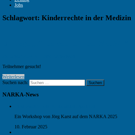
Jobs
Schlagwort:
Kinderrechte in der Medizin
Umfrage „Kinderrechte in der Medizin“
26. Januar 2024
K. Heine
Fachwissen
Teilnehmer gesucht!
Weiterlesen
Suchen nach:
Suchen
NARKA-News
Best practice beim Ambulanten Operieren
Ein Workshop von Jörg Karst auf dem NARKA 2025
10. Februar 2025
NARKA 2025: Ist das Anästhesie oder kann das weg?