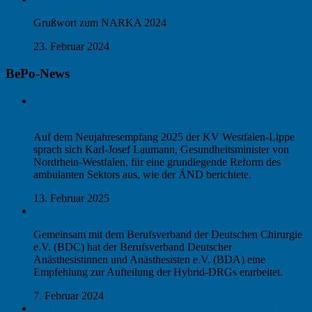
Grußwort zum NARKA 2024
23. Februar 2024
BePo-News
Nach den Krankenhäusern die Niedergelassenen – die
Reformpläne von NRW-Gesundheitsminister Laumann
Auf dem Neujahresempfang 2025 der KV Westfalen-Lippe
sprach sich Karl-Josef Laumann, Gesundheitsminister von
Nordrhein-Westfalen, für eine grundlegende Reform des
ambulanten Sektors aus, wie der ÄND berichtete.
13. Februar 2025
Empfehlung zur Aufteilung der Hybrid-DRG
Gemeinsam mit dem Berufsverband der Deutschen Chirurgie
e.V. (BDC) hat der Berufsverband Deutscher
Anästhesistinnen und Anästhesisten e.V. (BDA) eine
Empfehlung zur Aufteilung der Hybrid-DRGs erarbeitet.
7. Februar 2024
KBV-PETITION ZUM ERHALT DER AMBULANTEN