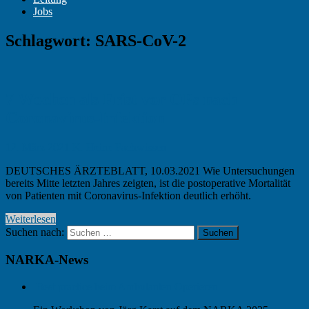
Jobs
Schlagwort:
SARS-CoV-2
7 Wochen als Frist vor OPs nach
Coronavirus-Infektion
12. März 2021
K. Heine
Fachwissen
DEUTSCHES ÄRZTEBLATT, 10.03.2021 Wie Untersuchungen
bereits Mitte letzten Jahres zeigten, ist die postoperative Mortalität
von Patienten mit Coronavirus-Infektion deutlich erhöht.
Weiterlesen
Suchen nach:
Suchen
NARKA-News
Best practice beim Ambulanten Operieren