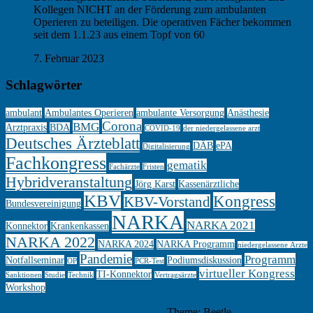
Kollegen NICHT an der Förderung zum ambulanten
Operieren zu beteiligen. Die operativen Fächer bekommen
seit dem 1.1.23 aus einem Topf von 60
7. Februar 2023
Schlagwörter
ambulant
Ambulantes Operieren
ambulante Versorgung
Anästhesie
Corona
BMG
Arztpraxis
BDA
COVID-19
der niedergelassene arzt
Deutsches Ärzteblatt
DÄB
ePA
Digitalisierung
Fachkongress
gematik
Fachärzte
Fristen
Hybridveranstaltung
Jörg Karst
Kassenärztliche
KBV
Kongress
KBV-Vorstand
Bundesvereinigung
NARKA
NARKA 2021
Konnektor
Krankenkassen
NARKA 2022
NARKA 2024
NARKA Programm
niedergelassene Ärzte
Pandemie
Programm
Notfallseminar
Podiumsdiskussion
OP
PCR-Test
virtueller Kongress
TI-Konnektor
Sanktionen
Studie
Technik
Vertragsärzte
Workshop
NARKA
Mit Stolz präsentiert von WordPress
Theme: Beetle.