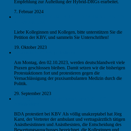
Empfehlung zur Aufteilung der Hybrid-DRGs erarbeitet.
7. Februar 2024
KBV-PETITION ZUM ERHALT DER AMBULANTEN
VERSORGUNG
Liebe Kolleginnen und Kollegen, bitte unterstützen Sie die
Petition der KBV, und sammeln Sie Unterschriften!
19. Oktober 2023
„Praxis in Not“: Wir protestieren!
Am Montag, den 02.10.2023, werden deutschlandweit viele
Praxen geschlossen bleiben. Damit setzen wir die bisherigen
Protestaktionen fort und protestieren gegen die
Vernachlässigung der praxisambulanten Medizin durch die
Politik.
29. September 2023
Fördergeld für ambulante Operationen NICHT für
Anästhesisten
BDA protestiert bei KBV Als völlig unakzeptabel hat Jörg
Karst, der Vertreter der ambulant und vertragsärztlich tätigen
Anästhesistinnen und Anästhesisten, die Entscheidung des
Bewertungsausschusses bezeichnet, die Kolleginnen und