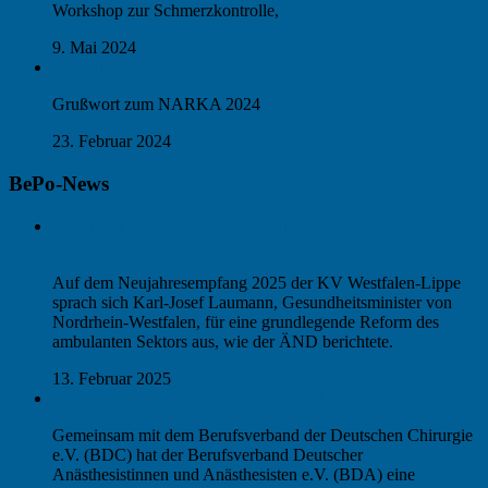
Workshop zur Schmerzkontrolle,
9. Mai 2024
Ambulantisierung: Drama oder Komödie?
Grußwort zum NARKA 2024
23. Februar 2024
BePo-News
Nach den Krankenhäusern die Niedergelassenen – die
Reformpläne von NRW-Gesundheitsminister Laumann
Auf dem Neujahresempfang 2025 der KV Westfalen-Lippe
sprach sich Karl-Josef Laumann, Gesundheitsminister von
Nordrhein-Westfalen, für eine grundlegende Reform des
ambulanten Sektors aus, wie der ÄND berichtete.
13. Februar 2025
Empfehlung zur Aufteilung der Hybrid-DRG
Gemeinsam mit dem Berufsverband der Deutschen Chirurgie
e.V. (BDC) hat der Berufsverband Deutscher
Anästhesistinnen und Anästhesisten e.V. (BDA) eine