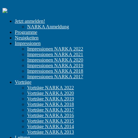
Zum Inhalt springen
NARKA
Der
Jetzt anmelden!
Kongress
NARKA Anmeldung
für
Programme
niedergelassene
Neuigkeiten
Anästhesisten
Impressionen
Impressionen NARKA 2022
Impressionen NARKA 2021
Impressionen NARKA 2020
Impressionen NARKA 2019
Impressionen NARKA 2018
Impressionen NARKA 2017
Vorträge
Vorträge NARKA 2022
Vorträge NARKA 2020
Vorträge NARKA 2019
Vorträge NARKA 2018
Vorträge NARKA 2017
Vorträge NARKA 2016
Vorträge NARKA 2015
Vorträge NARKA 2014
Vorträge NARKA 2013
Leitung