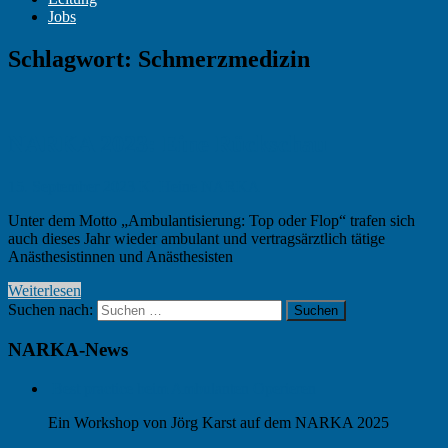
Jobs
Schlagwort:
Schmerzmedizin
NARKA 2023: Eine Rückschau
15. September 2023
K. Heine
NARKA
Unter dem Motto „Ambulantisierung: Top oder Flop“ trafen sich
auch dieses Jahr wieder ambulant und vertragsärztlich tätige
Anästhesistinnen und Anästhesisten
Weiterlesen
Suchen nach:
Suchen
NARKA-News
Best practice beim Ambulanten Operieren
Ein Workshop von Jörg Karst auf dem NARKA 2025