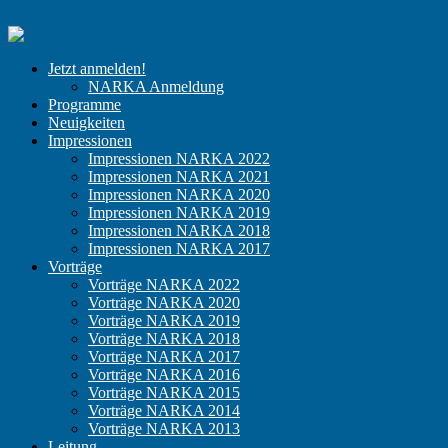
Zum Inhalt springen
NARKA
Der
Jetzt anmelden!
Kongress
NARKA Anmeldung
für
Programme
niedergelassene
Neuigkeiten
Anästhesisten
Impressionen
Impressionen NARKA 2022
Impressionen NARKA 2021
Impressionen NARKA 2020
Impressionen NARKA 2019
Impressionen NARKA 2018
Impressionen NARKA 2017
Vorträge
Vorträge NARKA 2022
Vorträge NARKA 2020
Vorträge NARKA 2019
Vorträge NARKA 2018
Vorträge NARKA 2017
Vorträge NARKA 2016
Vorträge NARKA 2015
Vorträge NARKA 2014
Vorträge NARKA 2013
Leitung