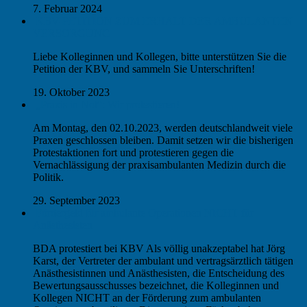
7. Februar 2024
KBV-PETITION ZUM ERHALT DER AMBULANTEN
VERSORGUNG
Liebe Kolleginnen und Kollegen, bitte unterstützen Sie die
Petition der KBV, und sammeln Sie Unterschriften!
19. Oktober 2023
„Praxis in Not“: Wir protestieren!
Am Montag, den 02.10.2023, werden deutschlandweit viele
Praxen geschlossen bleiben. Damit setzen wir die bisherigen
Protestaktionen fort und protestieren gegen die
Vernachlässigung der praxisambulanten Medizin durch die
Politik.
29. September 2023
Fördergeld für ambulante Operationen NICHT für
Anästhesisten
BDA protestiert bei KBV Als völlig unakzeptabel hat Jörg
Karst, der Vertreter der ambulant und vertragsärztlich tätigen
Anästhesistinnen und Anästhesisten, die Entscheidung des
Bewertungsausschusses bezeichnet, die Kolleginnen und
Kollegen NICHT an der Förderung zum ambulanten