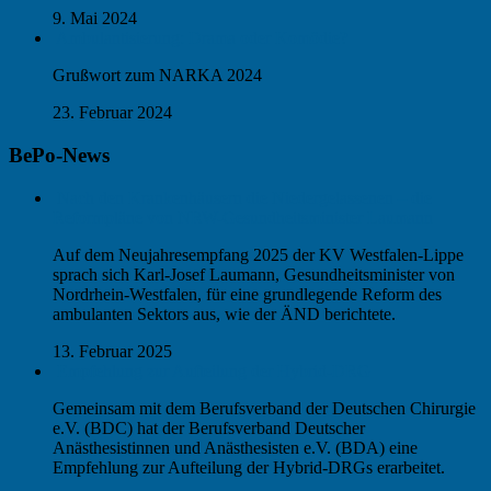
9. Mai 2024
Ambulantisierung: Drama oder Komödie?
Grußwort zum NARKA 2024
23. Februar 2024
BePo-News
Nach den Krankenhäusern die Niedergelassenen – die
Reformpläne von NRW-Gesundheitsminister Laumann
Auf dem Neujahresempfang 2025 der KV Westfalen-Lippe
sprach sich Karl-Josef Laumann, Gesundheitsminister von
Nordrhein-Westfalen, für eine grundlegende Reform des
ambulanten Sektors aus, wie der ÄND berichtete.
13. Februar 2025
Empfehlung zur Aufteilung der Hybrid-DRG
Gemeinsam mit dem Berufsverband der Deutschen Chirurgie
e.V. (BDC) hat der Berufsverband Deutscher
Anästhesistinnen und Anästhesisten e.V. (BDA) eine
Empfehlung zur Aufteilung der Hybrid-DRGs erarbeitet.