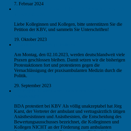
7. Februar 2024
KBV-PETITION ZUM ERHALT DER AMBULANTEN
VERSORGUNG
Liebe Kolleginnen und Kollegen, bitte unterstützen Sie die
Petition der KBV, und sammeln Sie Unterschriften!
19. Oktober 2023
„Praxis in Not“: Wir protestieren!
Am Montag, den 02.10.2023, werden deutschlandweit viele
Praxen geschlossen bleiben. Damit setzen wir die bisherigen
Protestaktionen fort und protestieren gegen die
Vernachlässigung der praxisambulanten Medizin durch die
Politik.
29. September 2023
Fördergeld für ambulante Operationen NICHT für
Anästhesisten
BDA protestiert bei KBV Als völlig unakzeptabel hat Jörg
Karst, der Vertreter der ambulant und vertragsärztlich tätigen
Anästhesistinnen und Anästhesisten, die Entscheidung des
Bewertungsausschusses bezeichnet, die Kolleginnen und
Kollegen NICHT an der Förderung zum ambulanten