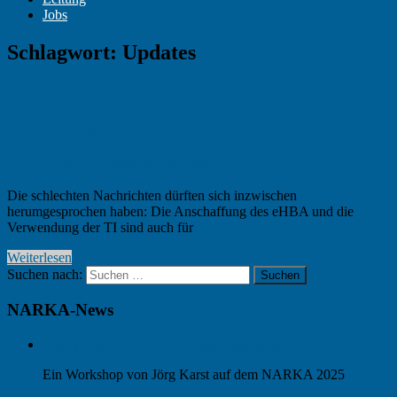
Jobs
Schlagwort:
Updates
Digitalisierung – Quo vadis?
17. Juni 2021
K. Heine
Berufspolitik
Die schlechten Nachrichten dürften sich inzwischen
herumgesprochen haben: Die Anschaffung des eHBA und die
Verwendung der TI sind auch für
Weiterlesen
Suchen nach:
Suchen
NARKA-News
Best practice beim Ambulanten Operieren
Ein Workshop von Jörg Karst auf dem NARKA 2025