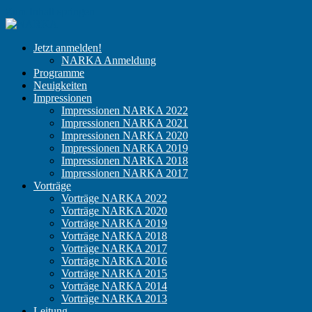
Zum Inhalt springen
NARKA
Der
Jetzt anmelden!
Kongress
NARKA Anmeldung
für
Programme
niedergelassene
Neuigkeiten
Anästhesisten
Impressionen
Impressionen NARKA 2022
Impressionen NARKA 2021
Impressionen NARKA 2020
Impressionen NARKA 2019
Impressionen NARKA 2018
Impressionen NARKA 2017
Vorträge
Vorträge NARKA 2022
Vorträge NARKA 2020
Vorträge NARKA 2019
Vorträge NARKA 2018
Vorträge NARKA 2017
Vorträge NARKA 2016
Vorträge NARKA 2015
Vorträge NARKA 2014
Vorträge NARKA 2013
Leitung