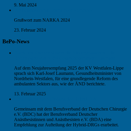
9. Mai 2024
Ambulantisierung: Drama oder Komödie?
Grußwort zum NARKA 2024
23. Februar 2024
BePo-News
Nach den Krankenhäusern die Niedergelassenen – die
Reformpläne von NRW-Gesundheitsminister Laumann
Auf dem Neujahresempfang 2025 der KV Westfalen-Lippe
sprach sich Karl-Josef Laumann, Gesundheitsminister von
Nordrhein-Westfalen, für eine grundlegende Reform des
ambulanten Sektors aus, wie der ÄND berichtete.
13. Februar 2025
Empfehlung zur Aufteilung der Hybrid-DRG
Gemeinsam mit dem Berufsverband der Deutschen Chirurgie
e.V. (BDC) hat der Berufsverband Deutscher
Anästhesistinnen und Anästhesisten e.V. (BDA) eine
Empfehlung zur Aufteilung der Hybrid-DRGs erarbeitet.