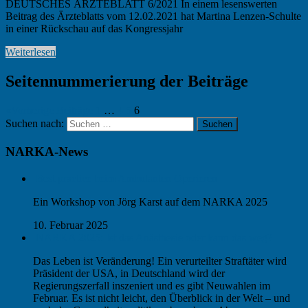
DEUTSCHES ÄRZTEBLATT 6/2021 In einem lesenswerten
Beitrag des Ärzteblatts vom 12.02.2021 hat Martina Lenzen-Schulte
in einer Rückschau auf das Kongressjahr
Weiterlesen
Seitennummerierung der Beiträge
«
Vorherige Beiträge
1
…
4
5
6
Suchen nach:
Suchen
NARKA-News
Best practice beim Ambulanten Operieren
Ein Workshop von Jörg Karst auf dem NARKA 2025
10. Februar 2025
NARKA 2025: Ist das Anästhesie oder kann das weg?
Das Leben ist Veränderung! Ein verurteilter Straftäter wird
Präsident der USA, in Deutschland wird der
Regierungszerfall inszeniert und es gibt Neuwahlen im
Februar. Es ist nicht leicht, den Überblick in der Welt – und