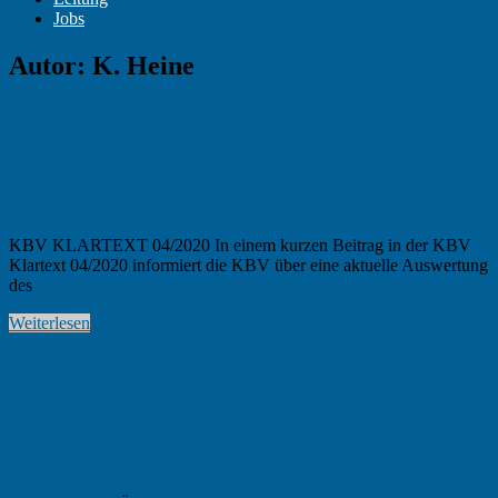
Jobs
Autor:
K. Heine
Ambulanter Coronaschutzwall
17. Februar 2021
K. Heine
Berufspolitik
KBV KLARTEXT 04/2020 In einem kurzen Beitrag in der KBV
Klartext 04/2020 informiert die KBV über eine aktuelle Auswertung
des
Weiterlesen
Vor- und Nachteile virtueller
Fachkongresse
16. Februar 2021
K. Heine
Berufspolitik