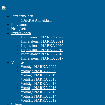
Zum Inhalt springen
NARKA
Der
Jetzt anmelden!
Kongress
NARKA Anmeldung
für
Programme
niedergelassene
Neuigkeiten
Anästhesisten
Impressionen
Impressionen NARKA 2022
Impressionen NARKA 2021
Impressionen NARKA 2020
Impressionen NARKA 2019
Impressionen NARKA 2018
Impressionen NARKA 2017
Vorträge
Vorträge NARKA 2022
Vorträge NARKA 2020
Vorträge NARKA 2019
Vorträge NARKA 2018
Vorträge NARKA 2017
Vorträge NARKA 2016
Vorträge NARKA 2015
Vorträge NARKA 2014
Vorträge NARKA 2013
Leitung