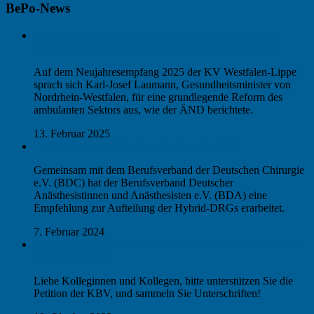
BePo-News
Nach den Krankenhäusern die Niedergelassenen – die
Reformpläne von NRW-Gesundheitsminister Laumann
Auf dem Neujahresempfang 2025 der KV Westfalen-Lippe
sprach sich Karl-Josef Laumann, Gesundheitsminister von
Nordrhein-Westfalen, für eine grundlegende Reform des
ambulanten Sektors aus, wie der ÄND berichtete.
13. Februar 2025
Empfehlung zur Aufteilung der Hybrid-DRG
Gemeinsam mit dem Berufsverband der Deutschen Chirurgie
e.V. (BDC) hat der Berufsverband Deutscher
Anästhesistinnen und Anästhesisten e.V. (BDA) eine
Empfehlung zur Aufteilung der Hybrid-DRGs erarbeitet.
7. Februar 2024
KBV-PETITION ZUM ERHALT DER AMBULANTEN
VERSORGUNG
Liebe Kolleginnen und Kollegen, bitte unterstützen Sie die
Petition der KBV, und sammeln Sie Unterschriften!