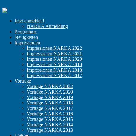
Zum Inhalt springen
NARKA
Der
Jetzt anmelden!
Kongress
NARKA Anmeldung
für
Programme
niedergelassene
Neuigkeiten
Anästhesisten
Impressionen
Impressionen NARKA 2022
Impressionen NARKA 2021
Impressionen NARKA 2020
Impressionen NARKA 2019
Impressionen NARKA 2018
Impressionen NARKA 2017
Vorträge
Vorträge NARKA 2022
Vorträge NARKA 2020
Vorträge NARKA 2019
Vorträge NARKA 2018
Vorträge NARKA 2017
Vorträge NARKA 2016
Vorträge NARKA 2015
Vorträge NARKA 2014
Vorträge NARKA 2013
Leitung