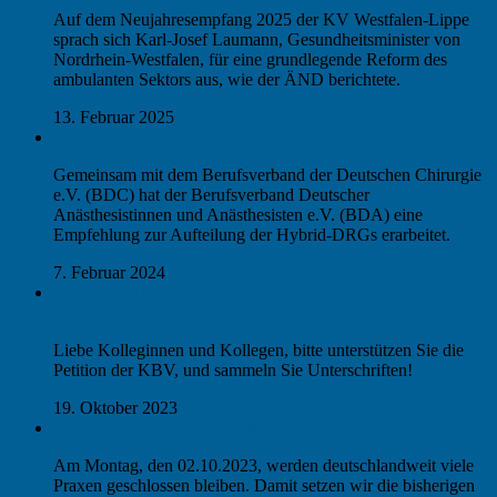
Auf dem Neujahresempfang 2025 der KV Westfalen-Lippe
sprach sich Karl-Josef Laumann, Gesundheitsminister von
Nordrhein-Westfalen, für eine grundlegende Reform des
ambulanten Sektors aus, wie der ÄND berichtete.
13. Februar 2025
Empfehlung zur Aufteilung der Hybrid-DRG
Gemeinsam mit dem Berufsverband der Deutschen Chirurgie
e.V. (BDC) hat der Berufsverband Deutscher
Anästhesistinnen und Anästhesisten e.V. (BDA) eine
Empfehlung zur Aufteilung der Hybrid-DRGs erarbeitet.
7. Februar 2024
KBV-PETITION ZUM ERHALT DER AMBULANTEN
VERSORGUNG
Liebe Kolleginnen und Kollegen, bitte unterstützen Sie die
Petition der KBV, und sammeln Sie Unterschriften!
19. Oktober 2023
„Praxis in Not“: Wir protestieren!
Am Montag, den 02.10.2023, werden deutschlandweit viele
Praxen geschlossen bleiben. Damit setzen wir die bisherigen