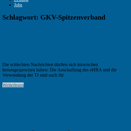
Jobs
Schlagwort:
GKV-Spitzenverband
Digitalisierung – Quo vadis?
17. Juni 2021
K. Heine
Berufspolitik
Die schlechten Nachrichten dürften sich inzwischen
herumgesprochen haben: Die Anschaffung des eHBA und die
Verwendung der TI sind auch für
Weiterlesen
GKV-Spitzenverband kündigt TSVG-
Rahmenverträge
16. April 2021
K. Heine
Berufspolitik