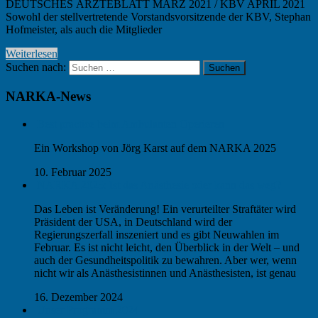
DEUTSCHES ÄRZTEBLATT MÄRZ 2021 / KBV APRIL 2021
Sowohl der stellvertretende Vorstandsvorsitzende der KBV, Stephan
Hofmeister, als auch die Mitglieder
Weiterlesen
Suchen nach:
Suchen
NARKA-News
Best practice beim Ambulanten Operieren
Ein Workshop von Jörg Karst auf dem NARKA 2025
10. Februar 2025
NARKA 2025: Ist das Anästhesie oder kann das weg?
Das Leben ist Veränderung! Ein verurteilter Straftäter wird
Präsident der USA, in Deutschland wird der
Regierungszerfall inszeniert und es gibt Neuwahlen im
Februar. Es ist nicht leicht, den Überblick in der Welt – und
auch der Gesundheitspolitik zu bewahren. Aber wer, wenn
nicht wir als Anästhesistinnen und Anästhesisten, ist genau
16. Dezember 2024
Unser Programm 2024