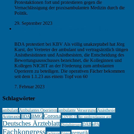
Protestaktionen fort und protestieren gegen die
Vernachlässigung der praxisambulanten Medizin durch die
Politik.
29. September 2023
Fördergeld für ambulante Operationen NICHT für
Anästhesisten
BDA protestiert bei KBV Als völlig unakzeptabel hat Jörg
Karst, der Vertreter der ambulant und vertragsärztlich tätigen
Anästhesistinnen und Anästhesisten, die Entscheidung des
Bewertungsausschusses bezeichnet, die Kolleginnen und
Kollegen NICHT an der Förderung zum ambulanten
Operieren zu beteiligen. Die operativen Fächer bekommen
seit dem 1.1.23 aus einem Topf von 60
7. Februar 2023
Schlagwörter
ambulant
Ambulantes Operieren
ambulante Versorgung
Anästhesie
Corona
BMG
Arztpraxis
BDA
COVID-19
der niedergelassene arzt
Deutsches Ärzteblatt
DÄB
ePA
Digitalisierung
Fachkongress
gematik
Fachärzte
Fristen