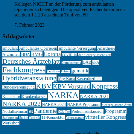
Kollegen NICHT an der Förderung zum ambulanten
Operieren zu beteiligen. Die operativen Fächer bekommen
seit dem 1.1.23 aus einem Topf von 60
7. Februar 2023
Schlagwörter
ambulant
Ambulantes Operieren
ambulante Versorgung
Anästhesie
Corona
BMG
Arztpraxis
BDA
COVID-19
der niedergelassene arzt
Deutsches Ärzteblatt
DÄB
ePA
Digitalisierung
Fachkongress
gematik
Fachärzte
Fristen
Hybridveranstaltung
Jörg Karst
Kassenärztliche
KBV
Kongress
KBV-Vorstand
Bundesvereinigung
NARKA
NARKA 2021
Konnektor
Krankenkassen
NARKA 2022
NARKA 2024
NARKA Programm
niedergelassene Ärzte
Pandemie
Programm
Notfallseminar
Podiumsdiskussion
OP
PCR-Test
virtueller Kongress
TI-Konnektor
Sanktionen
Studie
Technik
Vertragsärzte
Workshop
NARKA
Mit Stolz präsentiert von WordPress
Theme: Beetle.