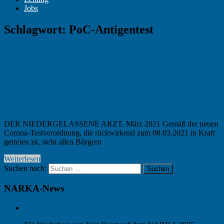
Jobs
Schlagwort:
PoC-Antigentest
Erweitertes Schnelltestangebot zur
Pandemiebekämpfung
16. März 2021
K. Heine
Fachwissen
DER NIEDERGELASSENE ARZT, März 2021 Gemäß der neuen
Corona-Testverordnung, die rückwirkend zum 08.03.2021 in Kraft
getreten ist, steht allen Bürgern
Weiterlesen
Suchen nach:
Suchen
NARKA-News
Best practice beim Ambulanten Operieren