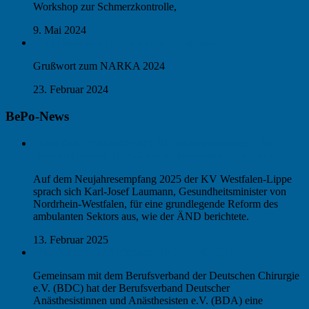
Workshop zur Schmerzkontrolle,
9. Mai 2024
Ambulantisierung: Drama oder Komödie?
Grußwort zum NARKA 2024
23. Februar 2024
BePo-News
Nach den Krankenhäusern die Niedergelassenen – die
Reformpläne von NRW-Gesundheitsminister Laumann
Auf dem Neujahresempfang 2025 der KV Westfalen-Lippe
sprach sich Karl-Josef Laumann, Gesundheitsminister von
Nordrhein-Westfalen, für eine grundlegende Reform des
ambulanten Sektors aus, wie der ÄND berichtete.
13. Februar 2025
Empfehlung zur Aufteilung der Hybrid-DRG
Gemeinsam mit dem Berufsverband der Deutschen Chirurgie
e.V. (BDC) hat der Berufsverband Deutscher
Anästhesistinnen und Anästhesisten e.V. (BDA) eine