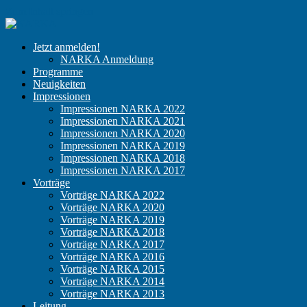
Zum Inhalt springen
NARKA
Der
Jetzt anmelden!
Kongress
NARKA Anmeldung
für
Programme
niedergelassene
Neuigkeiten
Anästhesisten
Impressionen
Impressionen NARKA 2022
Impressionen NARKA 2021
Impressionen NARKA 2020
Impressionen NARKA 2019
Impressionen NARKA 2018
Impressionen NARKA 2017
Vorträge
Vorträge NARKA 2022
Vorträge NARKA 2020
Vorträge NARKA 2019
Vorträge NARKA 2018
Vorträge NARKA 2017
Vorträge NARKA 2016
Vorträge NARKA 2015
Vorträge NARKA 2014
Vorträge NARKA 2013
Leitung