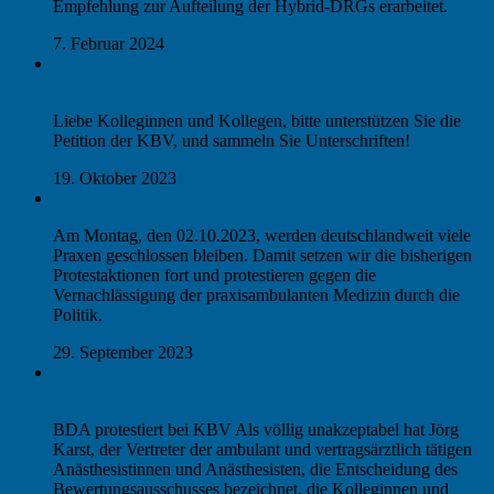
Empfehlung zur Aufteilung der Hybrid-DRGs erarbeitet.
7. Februar 2024
KBV-PETITION ZUM ERHALT DER AMBULANTEN
VERSORGUNG
Liebe Kolleginnen und Kollegen, bitte unterstützen Sie die
Petition der KBV, und sammeln Sie Unterschriften!
19. Oktober 2023
„Praxis in Not“: Wir protestieren!
Am Montag, den 02.10.2023, werden deutschlandweit viele
Praxen geschlossen bleiben. Damit setzen wir die bisherigen
Protestaktionen fort und protestieren gegen die
Vernachlässigung der praxisambulanten Medizin durch die
Politik.
29. September 2023
Fördergeld für ambulante Operationen NICHT für
Anästhesisten
BDA protestiert bei KBV Als völlig unakzeptabel hat Jörg
Karst, der Vertreter der ambulant und vertragsärztlich tätigen
Anästhesistinnen und Anästhesisten, die Entscheidung des
Bewertungsausschusses bezeichnet, die Kolleginnen und